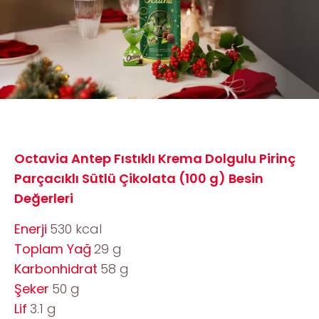
Octavia Antep Fıstıklı Krema Dolgulu Pirinç
Parçacıklı Sütlü Çikolata (100 g) Besin
Değerleri
Enerji
530 kcal
Toplam Yağ
29 g
Karbonhidrat
58 g
Şeker
50 g
Lif
3.1 g