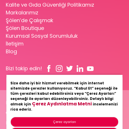
Kalite ve Gıda Güvenliği Politikamız
Markalarımız
Şölen’de Çalışmak
Şölen Boutique
Kurumsal Sosyal Sorumluluk
İletişim
Blog
Bizi takip edin!
Size daha iyi bir hizmet verebilmek için internet
sitemizde çerezler kullanıyoruz. “Kabul Et” seçeneği ile
tüm çerezleri kabul edebilirsiniz veya “Çerez Ayarları”
seçeneği ile ayarları düzenleyebilirsiniz. Detaylı bilgi
Bilgi Toplumu Hizmetleri
Çerez Aydınlatma Metni
almak için
incelemenizi
rica ederiz.
Gizlilik ve Güvenlik Politikamız
Kişisel Verilerin Korunması
Çerez ayarları