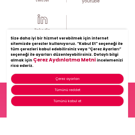
youtube
linkedin
Size daha iyi bir hizmet verebilmek için internet
sitemizde çerezler kullanıyoruz. “Kabul Et” seçeneği ile
tüm çerezleri kabul edebilirsiniz veya “Çerez Ayarları”
seçeneği ile ayarları düzenleyebilirsiniz. Detaylı bilgi
Çerez Aydınlatma Metni
almak için
incelemenizi
rica ederiz.
Çerez ayarları
Tümünü reddet
Hayatın her anında
Tümünü kabul et
Şölen
Anasayfa