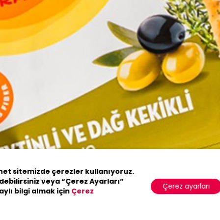
ker
rnet sitemizde çerezler kullanıyoruz.
debilirsiniz veya “Çerez Ayarları”
Çerez ayarları
aylı bilgi almak için
Çerez