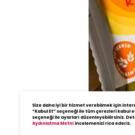
Greta Kra
Size daha iyi bir hizmet verebilmek için inte
“Kabul Et” seçeneği ile tüm çerezleri kabul e
Detay
seçeneği ile ayarları düzenleyebilirsiniz. Det
Aydınlatma Metni
incelemenizi rica ederiz.