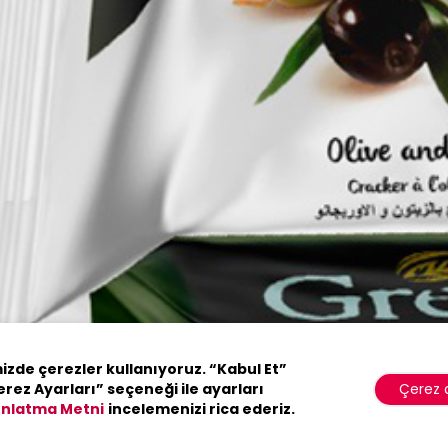
ckers
mizde çerezler kullanıyoruz. “Kabul Et”
Çerez a
erez Ayarları” seçeneği ile ayarları
ınlatma Metni
incelemenizi rica ederiz.