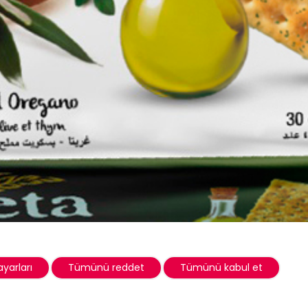
yarları
Tümünü reddet
Tümünü kabul et