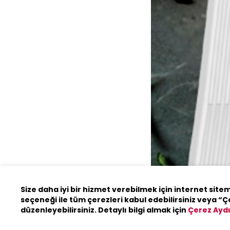
Greta Cra
Size daha iyi bir hizmet verebilmek için internet site
Details
seçeneği ile tüm çerezleri kabul edebilirsiniz veya “Ç
düzenleyebilirsiniz. Detaylı bilgi almak için
Çerez Ayd