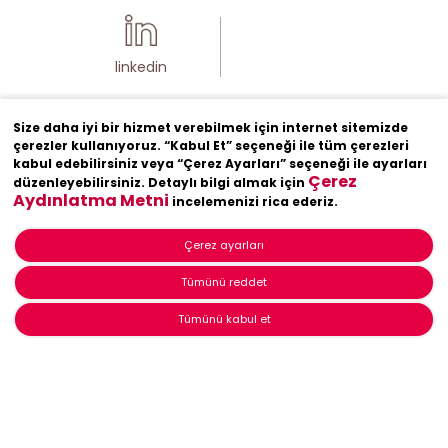
linkedin
Size daha iyi bir hizmet verebilmek için internet sitemizde
çerezler kullanıyoruz. “Kabul Et” seçeneği ile tüm çerezleri
kabul edebilirsiniz veya “Çerez Ayarları” seçeneği ile ayarları
Çerez
düzenleyebilirsiniz. Detaylı bilgi almak için
Aydınlatma Metni
incelemenizi rica ederiz.
Çerez ayarları
Tümünü reddet
At Every Moment of
Tümünü kabul et
Life
Şölen
Home